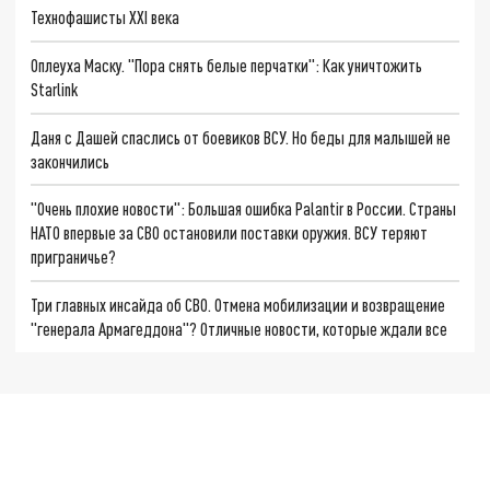
Технофашисты XXI века
Оплеуха Маску. "Пора снять белые перчатки": Как уничтожить
Starlink
Даня с Дашей спаслись от боевиков ВСУ. Но беды для малышей не
закончились
"Очень плохие новости": Большая ошибка Palantir в России. Страны
НАТО впервые за СВО остановили поставки оружия. ВСУ теряют
приграничье?
Три главных инсайда об СВО. Отмена мобилизации и возвращение
"генерала Армагеддона"? Отличные новости, которые ждали все