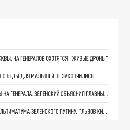
ОСКВЫ: НА ГЕНЕРАЛОВ ОХОТЯТСЯ "ЖИВЫЕ ДРОНЫ"
. НО БЕДЫ ДЛЯ МАЛЫШЕЙ НЕ ЗАКОНЧИЛИСЬ
"МЫ ВАС ЗАСТАВИМ": ЖУТКИЕ ДЕТАЛИ ОХОТЫ НА ГЕНЕРАЛА. ЗЕЛЕНСКИЙ ОБЪЯСНИЛ ГЛАВНЫЙ СМЫСЛ ТЕРАКТА В ЦЕНТРЕ МОСКВЫ
НОВОЕ МАСШТАБНЕЙШЕЕ НАСТУПЛЕНИЕ. ТРИ УЛЬТИМАТУМА ЗЕЛЕНСКОГО ПУТИНУ. "ЛЬВОВ КИМА" ПОСТАВЯТ НА ПВО? ГЛОБАЛЬНЫЙ ПРОРЫВ ПОД ЗАПОРОЖЬЕМ