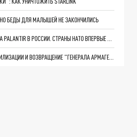
ТКИ": КАК УНИЧТОЖИТЬ STARLINK
. НО БЕДЫ ДЛЯ МАЛЫШЕЙ НЕ ЗАКОНЧИЛИСЬ
"ОЧЕНЬ ПЛОХИЕ НОВОСТИ": БОЛЬШАЯ ОШИБКА PALANTIR В РОССИИ. СТРАНЫ НАТО ВПЕРВЫЕ ЗА СВО ОСТАНОВИЛИ ПОСТАВКИ ОРУЖИЯ. ВСУ ТЕРЯЮТ ПРИГРАНИЧЬЕ?
ТРИ ГЛАВНЫХ ИНСАЙДА ОБ СВО. ОТМЕНА МОБИЛИЗАЦИИ И ВОЗВРАЩЕНИЕ "ГЕНЕРАЛА АРМАГЕДДОНА"? ОТЛИЧНЫЕ НОВОСТИ, КОТОРЫЕ ЖДАЛИ ВСЕ