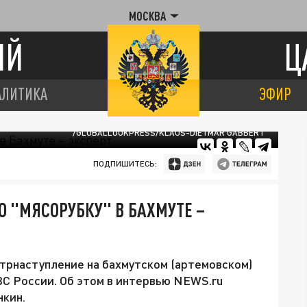
МОСКВА
ИЙ
Ц
АЛИТИКА
ЭФИР
/GLOBALLOOKPRESS/KLAUS-DIETMAR GABBERT
ПОДПИШИТЕСЬ:
Ю "МЯСОРУБКУ" В БАХМУТЕ –
нтрнаступление на бахмутском (артемовском)
ВС России. Об этом в интервью NEWS.ru
нкин.