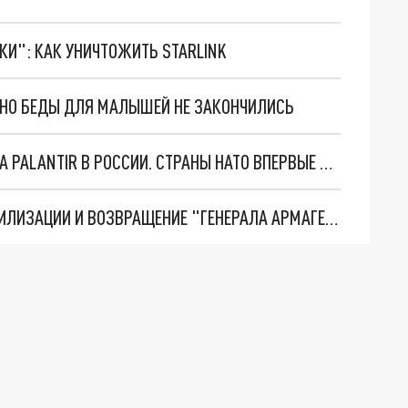
ТКИ": КАК УНИЧТОЖИТЬ STARLINK
. НО БЕДЫ ДЛЯ МАЛЫШЕЙ НЕ ЗАКОНЧИЛИСЬ
"ОЧЕНЬ ПЛОХИЕ НОВОСТИ": БОЛЬШАЯ ОШИБКА PALANTIR В РОССИИ. СТРАНЫ НАТО ВПЕРВЫЕ ЗА СВО ОСТАНОВИЛИ ПОСТАВКИ ОРУЖИЯ. ВСУ ТЕРЯЮТ ПРИГРАНИЧЬЕ?
ТРИ ГЛАВНЫХ ИНСАЙДА ОБ СВО. ОТМЕНА МОБИЛИЗАЦИИ И ВОЗВРАЩЕНИЕ "ГЕНЕРАЛА АРМАГЕДДОНА"? ОТЛИЧНЫЕ НОВОСТИ, КОТОРЫЕ ЖДАЛИ ВСЕ