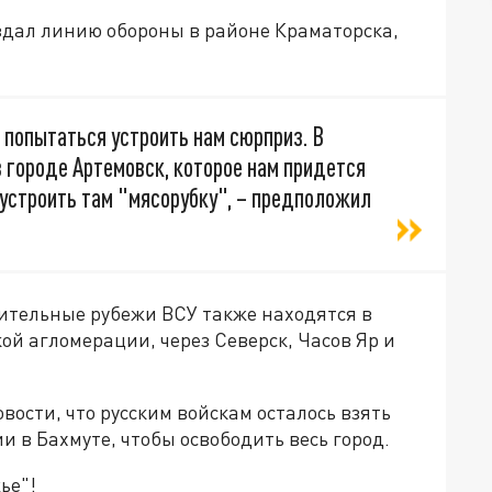
здал линию обороны в районе Краматорска,
 попытаться устроить нам сюрприз. В
в городе Артемовск, которое нам придется
устроить там "мясорубку", – предположил
нительные рубежи ВСУ также находятся в
й агломерации, через Северск, Часов Яр и
вости, что русским войскам осталось взять
и в Бахмуте, чтобы освободить весь город.
ье"!