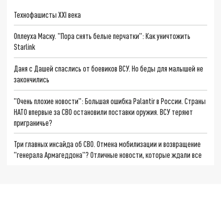
Технофашисты XXI века
Оплеуха Маску. "Пора снять белые перчатки": Как уничтожить
Starlink
Даня с Дашей спаслись от боевиков ВСУ. Но беды для малышей не
закончились
"Очень плохие новости": Большая ошибка Palantir в России. Страны
НАТО впервые за СВО остановили поставки оружия. ВСУ теряют
приграничье?
Три главных инсайда об СВО. Отмена мобилизации и возвращение
"генерала Армагеддона"? Отличные новости, которые ждали все