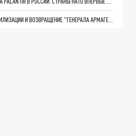
"ОЧЕНЬ ПЛОХИЕ НОВОСТИ": БОЛЬШАЯ ОШИБКА PALANTIR В РОССИИ. СТРАНЫ НАТО ВПЕРВЫЕ ЗА СВО ОСТАНОВИЛИ ПОСТАВКИ ОРУЖИЯ. ВСУ ТЕРЯЮТ ПРИГРАНИЧЬЕ?
ТРИ ГЛАВНЫХ ИНСАЙДА ОБ СВО. ОТМЕНА МОБИЛИЗАЦИИ И ВОЗВРАЩЕНИЕ "ГЕНЕРАЛА АРМАГЕДДОНА"? ОТЛИЧНЫЕ НОВОСТИ, КОТОРЫЕ ЖДАЛИ ВСЕ