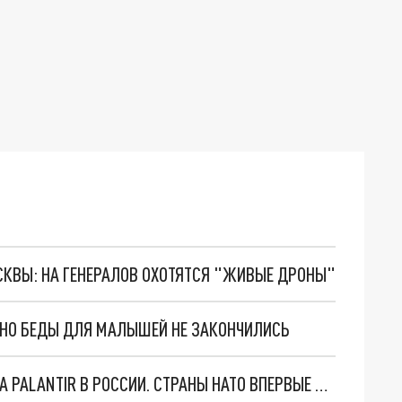
ОСКВЫ: НА ГЕНЕРАЛОВ ОХОТЯТСЯ "ЖИВЫЕ ДРОНЫ"
. НО БЕДЫ ДЛЯ МАЛЫШЕЙ НЕ ЗАКОНЧИЛИСЬ
"ОЧЕНЬ ПЛОХИЕ НОВОСТИ": БОЛЬШАЯ ОШИБКА PALANTIR В РОССИИ. СТРАНЫ НАТО ВПЕРВЫЕ ЗА СВО ОСТАНОВИЛИ ПОСТАВКИ ОРУЖИЯ. ВСУ ТЕРЯЮТ ПРИГРАНИЧЬЕ?