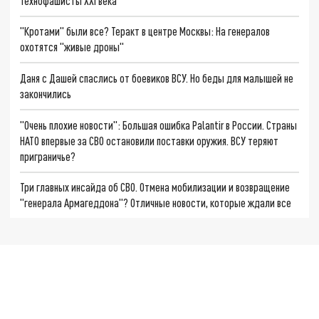
Технофашисты XXI века
"Кротами" были все? Теракт в центре Москвы: На генералов
охотятся "живые дроны"
Даня с Дашей спаслись от боевиков ВСУ. Но беды для малышей не
закончились
"Очень плохие новости": Большая ошибка Palantir в России. Страны
НАТО впервые за СВО остановили поставки оружия. ВСУ теряют
приграничье?
Три главных инсайда об СВО. Отмена мобилизации и возвращение
"генерала Армагеддона"? Отличные новости, которые ждали все