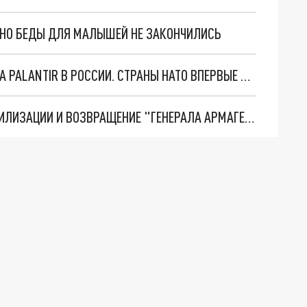
. НО БЕДЫ ДЛЯ МАЛЫШЕЙ НЕ ЗАКОНЧИЛИСЬ
"ОЧЕНЬ ПЛОХИЕ НОВОСТИ": БОЛЬШАЯ ОШИБКА PALANTIR В РОССИИ. СТРАНЫ НАТО ВПЕРВЫЕ ЗА СВО ОСТАНОВИЛИ ПОСТАВКИ ОРУЖИЯ. ВСУ ТЕРЯЮТ ПРИГРАНИЧЬЕ?
ТРИ ГЛАВНЫХ ИНСАЙДА ОБ СВО. ОТМЕНА МОБИЛИЗАЦИИ И ВОЗВРАЩЕНИЕ "ГЕНЕРАЛА АРМАГЕДДОНА"? ОТЛИЧНЫЕ НОВОСТИ, КОТОРЫЕ ЖДАЛИ ВСЕ