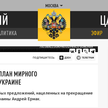
МОСКВА
ИЙ
Ц
АЛИТИКА
ЭФИР
/GLOBALLOOKPRESS/PAVLO GONCHAR
ПОДПИШИТЕСЬ:
 ПЛАН МИРНОГО
УКРАИНЕ
бых предложений, нацеленных на прекращение
раины Андрей Ермак.