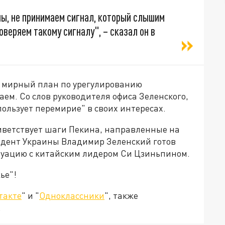
ны, не принимаем сигнал, который слышим
оверяем такому сигналу", – сказал он в
 мирный план по урегулированию
ем. Со слов руководителя офиса Зеленского,
ользует перемирие" в своих интересах.
риветствует шаги Пекина, направленные на
зидент Украины Владимир Зеленский готов
туацию с китайским лидером Си Цзиньпином.
ье"!
такте
" и "
Одноклассники
", также
.