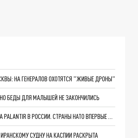
ОСКВЫ: НА ГЕНЕРАЛОВ ОХОТЯТСЯ "ЖИВЫЕ ДРОНЫ"
. НО БЕДЫ ДЛЯ МАЛЫШЕЙ НЕ ЗАКОНЧИЛИСЬ
"ОЧЕНЬ ПЛОХИЕ НОВОСТИ": БОЛЬШАЯ ОШИБКА PALANTIR В РОССИИ. СТРАНЫ НАТО ВПЕРВЫЕ ЗА СВО ОСТАНОВИЛИ ПОСТАВКИ ОРУЖИЯ. ВСУ ТЕРЯЮТ ПРИГРАНИЧЬЕ?
О ИРАНСКОМУ СУДНУ НА КАСПИИ РАСКРЫТА