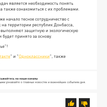
адач является необходимость понять
 а также ознакомиться с их проблемами.
уже начало тесное сотрудничество с
 на территории республик Донбасса,
а выполняют защитную и экологическую
 будет принято за основу.
ье"!
такте
" и "
Одноклассники
", также
.
сывайтесь на наши каналы
ыми узнавайте о главных новостях и важнейших событиях дня.