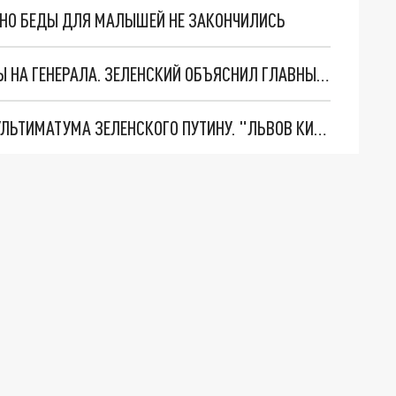
. НО БЕДЫ ДЛЯ МАЛЫШЕЙ НЕ ЗАКОНЧИЛИСЬ
"МЫ ВАС ЗАСТАВИМ": ЖУТКИЕ ДЕТАЛИ ОХОТЫ НА ГЕНЕРАЛА. ЗЕЛЕНСКИЙ ОБЪЯСНИЛ ГЛАВНЫЙ СМЫСЛ ТЕРАКТА В ЦЕНТРЕ МОСКВЫ
НОВОЕ МАСШТАБНЕЙШЕЕ НАСТУПЛЕНИЕ. ТРИ УЛЬТИМАТУМА ЗЕЛЕНСКОГО ПУТИНУ. "ЛЬВОВ КИМА" ПОСТАВЯТ НА ПВО? ГЛОБАЛЬНЫЙ ПРОРЫВ ПОД ЗАПОРОЖЬЕМ