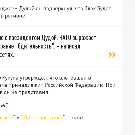
джеем Дудой он подчеркнул, что блок будет
в регионе.
ше с президентом Дудой. НАТО выражает
храняет бдительность", – написал
сетях.
 Кукула утверждал, что влетевшая в
кета принадлежит Российской Федерации. При
в он не представил.
ье"!
такте
" и "
Одноклассники
", также
.