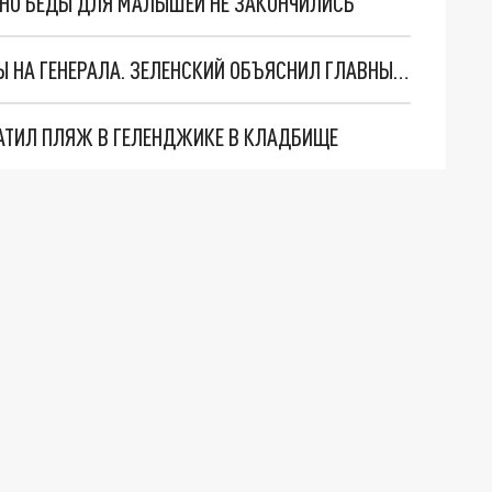
. НО БЕДЫ ДЛЯ МАЛЫШЕЙ НЕ ЗАКОНЧИЛИСЬ
"МЫ ВАС ЗАСТАВИМ": ЖУТКИЕ ДЕТАЛИ ОХОТЫ НА ГЕНЕРАЛА. ЗЕЛЕНСКИЙ ОБЪЯСНИЛ ГЛАВНЫЙ СМЫСЛ ТЕРАКТА В ЦЕНТРЕ МОСКВЫ
АТИЛ ПЛЯЖ В ГЕЛЕНДЖИКЕ В КЛАДБИЩЕ