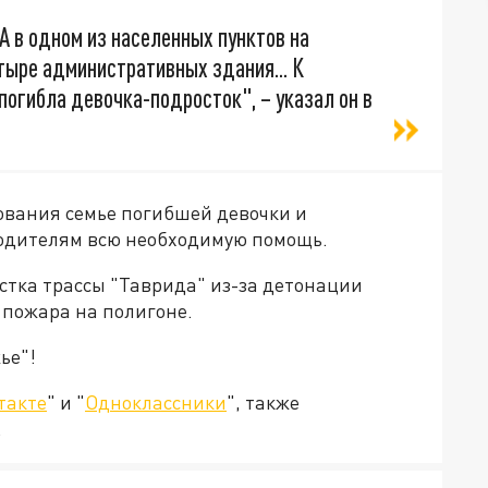
 в одном из населенных пунктов на
ыре административных здания... К
погибла девочка-подросток", – указал он в
ования семье погибшей девочки и
 родителям всю необходимую помощь.
астка трассы "Таврида" из-за детонации
 пожара на полигоне.
ье"!
такте
" и "
Одноклассники
", также
.