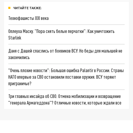
ЧИТАЙТЕ ТАКЖЕ:
Технофашисты XXI века
Оплеуха Маску. "Пора снять белые перчатки": Как уничтожить
Starlink
Даня с Дашей спаслись от боевиков ВСУ. Но беды для малышей не
закончились
"Очень плохие новости": Большая ошибка Palantir в России. Страны
НАТО впервые за СВО остановили поставки оружия. ВСУ теряют
приграничье?
Три главных инсайда об СВО. Отмена мобилизации и возвращение
"генерала Армагеддона"? Отличные новости, которые ждали все