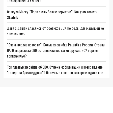
Технофашисты XXI века
Оплеуха Маску. "Пора снять белые перчатки": Как уничтожить
Starlink
Даня с Дашей спаслись от боевиков ВСУ. Но беды для малышей не
закончились
"Очень плохие новости": Большая ошибка Palantir в России. Страны
НАТО впервые за СВО остановили поставки оружия. ВСУ теряют
приграничье?
Три главных инсайда об СВО. Отмена мобилизации и возвращение
"генерала Армагеддона"? Отличные новости, которые ждали все