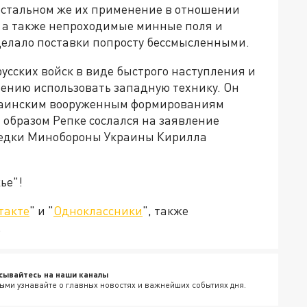
 остальном же их применение в отношении
 а также непроходимые минные поля и
елало поставки попросту бессмысленными.
русских войск в виде быстрого наступления и
чению использовать западную технику. Он
украинским вооруженным формированиям
 образом Репке сослался на заявление
ведки Минобороны Украины Кирилла
ье"!
такте
" и "
Одноклассники
", также
.
сывайтесь на наши каналы
ыми узнавайте о главных новостях и важнейших событиях дня.