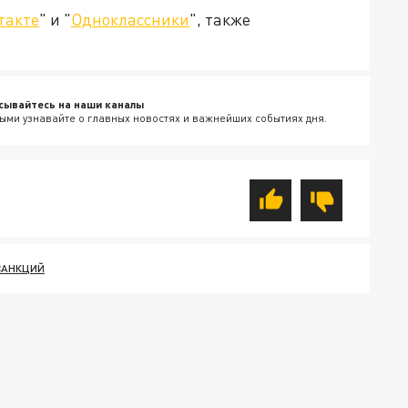
такте
" и "
Одноклассники
", также
.
сывайтесь на наши каналы
ыми узнавайте о главных новостях и важнейших событиях дня.
САНКЦИЙ