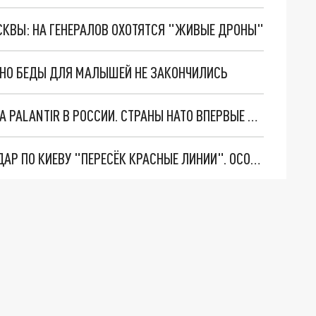
ОСКВЫ: НА ГЕНЕРАЛОВ ОХОТЯТСЯ "ЖИВЫЕ ДРОНЫ"
. НО БЕДЫ ДЛЯ МАЛЫШЕЙ НЕ ЗАКОНЧИЛИСЬ
"ОЧЕНЬ ПЛОХИЕ НОВОСТИ": БОЛЬШАЯ ОШИБКА PALANTIR В РОССИИ. СТРАНЫ НАТО ВПЕРВЫЕ ЗА СВО ОСТАНОВИЛИ ПОСТАВКИ ОРУЖИЯ. ВСУ ТЕРЯЮТ ПРИГРАНИЧЬЕ?
"ТЕРПЕНИЕ ПУТИНА ЛОПНУЛО". РЕКОРДНЫЙ УДАР ПО КИЕВУ "ПЕРЕСЁК КРАСНЫЕ ЛИНИИ". ОСОБЫЕ СПЕЦЫ КНДР НА ЛБС? ТАЙНЫЕ ПЕРЕГОВОРЫ ЕВРОПЫ И МОСКВЫ