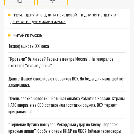
ТЕГИ:
ДЕПУТАТЫ ДНР НА ПЕРЕДОВОЙ
В ДНР ПОГИБ ДЕПУТАТ
ДЕПУТАТ НС ДНР МИХАИЛ ЖУКОВ
ЧИТАЙТЕ ТАКЖЕ:
Технофашисты XXI века
"Кротами" были все? Теракт в центре Москвы: На генералов
охотятся "живые дроны"
Даня с Дашей спаслись от боевиков ВСУ. Но беды для малышей не
закончились
"Очень плохие новости": Большая ошибка Palantir в России. Страны
НАТО впервые за СВО остановили поставки оружия. ВСУ теряют
приграничье?
"Терпение Путина лопнуло". Рекордный удар по Киеву "пересёк
красные линии". Особые спецы КНДР на ЛБС? Тайные переговоры