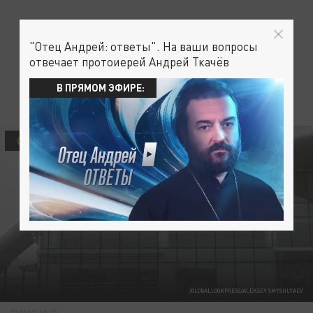
"Отец Андрей: ответы". На ваши вопросы
отвечает протоиерей Андрей Ткачёв
В ПРЯМОМ ЭФИРЕ:
ОБЩЕСТВО
/GLOBALLOOKPRESS/ALEKSEY SMYSHLYAEV
23 МАЯ 18:30