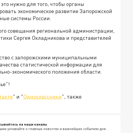
 это нужно для того, чтобы органы
ровать экономическое развитие Запорожской
чные системы России.
ного совещания региональной администрации,
стики Сергея Окладникова и представителей
ество с запорожскими муниципальными
ачества статистической информации для
льно-экономического положения области.
ье"!
такте
" и "
Одноклассники
", также
.
сывайтесь на наши каналы
ыми узнавайте о главных новостях и важнейших событиях дня.