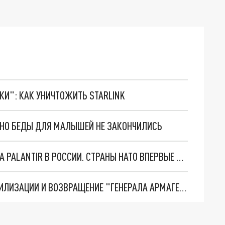
ТКИ": КАК УНИЧТОЖИТЬ STARLINK
. НО БЕДЫ ДЛЯ МАЛЫШЕЙ НЕ ЗАКОНЧИЛИСЬ
"ОЧЕНЬ ПЛОХИЕ НОВОСТИ": БОЛЬШАЯ ОШИБКА PALANTIR В РОССИИ. СТРАНЫ НАТО ВПЕРВЫЕ ЗА СВО ОСТАНОВИЛИ ПОСТАВКИ ОРУЖИЯ. ВСУ ТЕРЯЮТ ПРИГРАНИЧЬЕ?
ТРИ ГЛАВНЫХ ИНСАЙДА ОБ СВО. ОТМЕНА МОБИЛИЗАЦИИ И ВОЗВРАЩЕНИЕ "ГЕНЕРАЛА АРМАГЕДДОНА"? ОТЛИЧНЫЕ НОВОСТИ, КОТОРЫЕ ЖДАЛИ ВСЕ