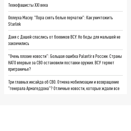
Технофашисты XXI века
Оплеуха Маску. "Пора снять белые перчатки": Как уничтожить
Starlink
Даня с Дашей спаслись от боевиков ВСУ. Но беды для малышей не
закончились
"Очень плохие новости": Большая ошибка Palantir в России. Страны
НАТО впервые за СВО остановили поставки оружия. ВСУ теряют
приграничье?
Три главных инсайда об СВО. Отмена мобилизации и возвращение
"генерала Армагеддона"? Отличные новости, которые ждали все