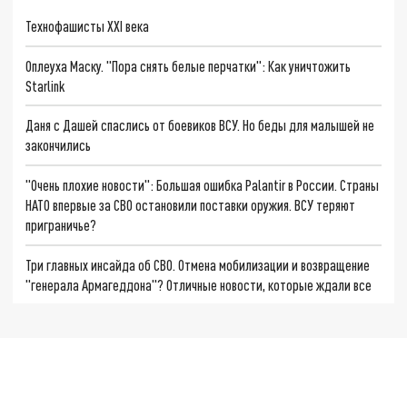
Технофашисты XXI века
Оплеуха Маску. "Пора снять белые перчатки": Как уничтожить
Starlink
Даня с Дашей спаслись от боевиков ВСУ. Но беды для малышей не
закончились
"Очень плохие новости": Большая ошибка Palantir в России. Страны
НАТО впервые за СВО остановили поставки оружия. ВСУ теряют
приграничье?
Три главных инсайда об СВО. Отмена мобилизации и возвращение
"генерала Армагеддона"? Отличные новости, которые ждали все