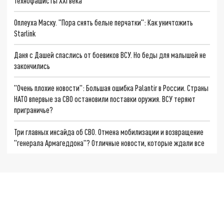
Технофашисты XXI века
Оплеуха Маску. "Пора снять белые перчатки": Как уничтожить
Starlink
Даня с Дашей спаслись от боевиков ВСУ. Но беды для малышей не
закончились
"Очень плохие новости": Большая ошибка Palantir в России. Страны
НАТО впервые за СВО остановили поставки оружия. ВСУ теряют
приграничье?
Три главных инсайда об СВО. Отмена мобилизации и возвращение
"генерала Армагеддона"? Отличные новости, которые ждали все