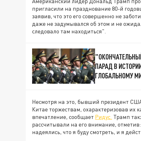
Американский лидер Дональд Трамп прок
пригласили на празднование 80-й годо
заявив, что это его совершенно не забот
даже не задумывался об этом и не ожид
следовало там находиться".
"ОКОНЧАТЕЛЬНЫЙ
ПАРАД В ИСТОР
ГЛОБАЛЬНОМУ М
Несмотря на это, бывший президент СШ
Китае торжествам, охарактеризовав их 
впечатление, сообщает
Ридус.
Трамп так
рассчитывали на его внимание, отметив:
надеялись, что я буду смотреть, и я дейс