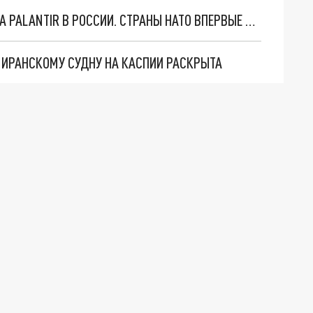
"ОЧЕНЬ ПЛОХИЕ НОВОСТИ": БОЛЬШАЯ ОШИБКА PALANTIR В РОССИИ. СТРАНЫ НАТО ВПЕРВЫЕ ЗА СВО ОСТАНОВИЛИ ПОСТАВКИ ОРУЖИЯ. ВСУ ТЕРЯЮТ ПРИГРАНИЧЬЕ?
О ИРАНСКОМУ СУДНУ НА КАСПИИ РАСКРЫТА