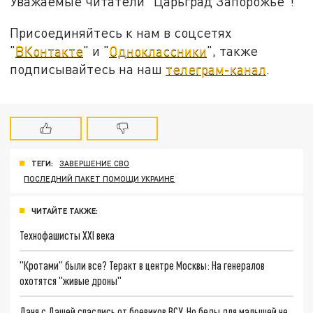
Уважаемые читатели "Царьград Запорожье"!
Присоединяйтесь к нам в соцсетях
"
ВКонтакте
" и "
Одноклассники
", также
подписывайтесь на наш
телеграм-канал
.
ТЕГИ:
ЗАВЕРШЕНИЕ СВО
ПОСЛЕДНИЙ ПАКЕТ ПОМОЩИ УКРАИНЕ
ЧИТАЙТЕ ТАКЖЕ:
Технофашисты XXI века
"Кротами" были все? Теракт в центре Москвы: На генералов
охотятся "живые дроны"
Даня с Дашей спаслись от боевиков ВСУ. Но беды для малышей не