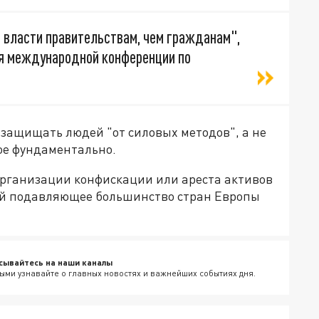
 власти правительствам, чем гражданам",
мя международной конференции по
 защищать людей "от силовых методов", а не
ое фундаментально.
 организации конфискации или ареста активов
рой подавляющее большинство стран Европы
сывайтесь на наши каналы
ыми узнавайте о главных новостях и важнейших событиях дня.