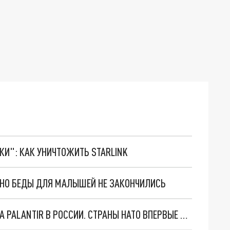
ТКИ": КАК УНИЧТОЖИТЬ STARLINK
. НО БЕДЫ ДЛЯ МАЛЫШЕЙ НЕ ЗАКОНЧИЛИСЬ
"ОЧЕНЬ ПЛОХИЕ НОВОСТИ": БОЛЬШАЯ ОШИБКА PALANTIR В РОССИИ. СТРАНЫ НАТО ВПЕРВЫЕ ЗА СВО ОСТАНОВИЛИ ПОСТАВКИ ОРУЖИЯ. ВСУ ТЕРЯЮТ ПРИГРАНИЧЬЕ?