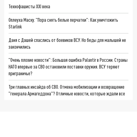
Технофашисты XXI века
Оплеуха Маску. "Пора снять белые перчатки": Как уничтожить
Starlink
Даня с Дашей спаслись от боевиков ВСУ. Но беды для малышей не
закончились
"Очень плохие новости": Большая ошибка Palantir в России. Страны
НАТО впервые за СВО остановили поставки оружия. ВСУ теряют
приграничье?
Три главных инсайда об СВО. Отмена мобилизации и возвращение
"генерала Армагеддона"? Отличные новости, которые ждали все