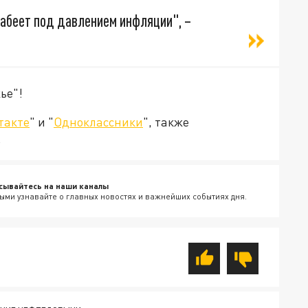
лабеет под давлением инфляции", –
ье"!
такте
" и "
Одноклассники
", также
.
сывайтесь на наши каналы
ыми узнавайте о главных новостях и важнейших событиях дня.