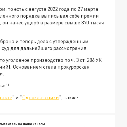
м, то есть с августа 2022 года по 27 марта
овленного порядка выписывал себе премии
, он нанес ущерб в размере свыше 870 тысяч
обрана и теперь дело с утвержденным
 суд для дальнейшего рассмотрения.
 уголовное производство по ч. 3 ст. 286 УК
ий). Основанием стала прокурорская
и.
ье"!
такте
" и "
Одноклассники
", также
.
сывайтесь на наши каналы