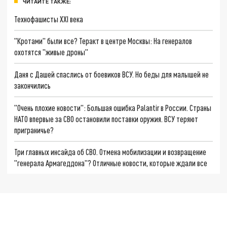
ЧИТАЙТЕ ТАКЖЕ:
Технофашисты XXI века
"Кротами" были все? Теракт в центре Москвы: На генералов
охотятся "живые дроны"
Даня с Дашей спаслись от боевиков ВСУ. Но беды для малышей не
закончились
"Очень плохие новости": Большая ошибка Palantir в России. Страны
НАТО впервые за СВО остановили поставки оружия. ВСУ теряют
приграничье?
Три главных инсайда об СВО. Отмена мобилизации и возвращение
"генерала Армагеддона"? Отличные новости, которые ждали все