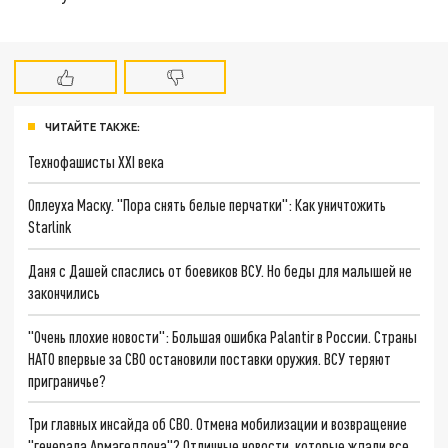
ЧИТАЙТЕ ТАКЖЕ:
Технофашисты XXI века
Оплеуха Маску. "Пора снять белые перчатки": Как уничтожить
Starlink
Даня с Дашей спаслись от боевиков ВСУ. Но беды для малышей не
закончились
"Очень плохие новости": Большая ошибка Palantir в России. Страны
НАТО впервые за СВО остановили поставки оружия. ВСУ теряют
приграничье?
Три главных инсайда об СВО. Отмена мобилизации и возвращение
"генерала Армагеддона"? Отличные новости, которые ждали все