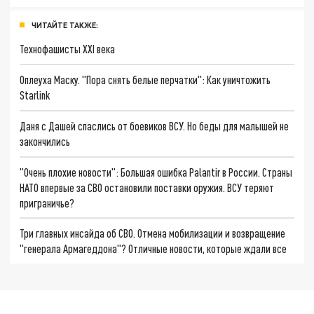
ЧИТАЙТЕ ТАКЖЕ:
Технофашисты XXI века
Оплеуха Маску. "Пора снять белые перчатки": Как уничтожить
Starlink
Даня с Дашей спаслись от боевиков ВСУ. Но беды для малышей не
закончились
"Очень плохие новости": Большая ошибка Palantir в России. Страны
НАТО впервые за СВО остановили поставки оружия. ВСУ теряют
приграничье?
Три главных инсайда об СВО. Отмена мобилизации и возвращение
"генерала Армагеддона"? Отличные новости, которые ждали все