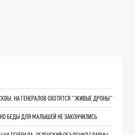
ОСКВЫ: НА ГЕНЕРАЛОВ ОХОТЯТСЯ "ЖИВЫЕ ДРОНЫ"
. НО БЕДЫ ДЛЯ МАЛЫШЕЙ НЕ ЗАКОНЧИЛИСЬ
"МЫ ВАС ЗАСТАВИМ": ЖУТКИЕ ДЕТАЛИ ОХОТЫ НА ГЕНЕРАЛА. ЗЕЛЕНСКИЙ ОБЪЯСНИЛ ГЛАВНЫЙ СМЫСЛ ТЕРАКТА В ЦЕНТРЕ МОСКВЫ