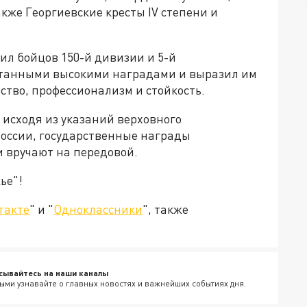
акже Георгиевские кресты IV степени и
ил бойцов 150-й дивизии и 5-й
ботанными высокими наградами и выразил им
тво, профессионализм и стойкость.
 исходя из указаний верховного
оссии, государственные награды
 вручают на передовой.
ье"!
такте
" и "
Одноклассники
", также
.
сывайтесь на наши каналы
ыми узнавайте о главных новостях и важнейших событиях дня.