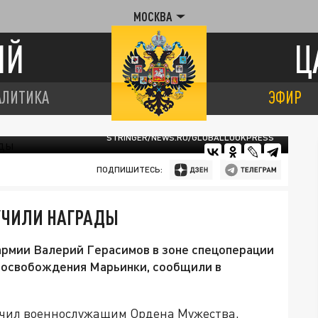
МОСКВА
ИЙ
Ц
АЛИТИКА
ЭФИР
STRINGER/NEWS.RU/GLOBALLOOKPRESS
ПОДПИШИТЕСЬ:
УЧИЛИ НАГРАДЫ
армии Валерий Герасимов в зоне спецоперации
я освобождения Марьинки, сообщили в
ручил военнослужащим Ордена Мужества,