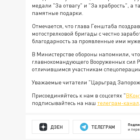
медали "За отвагу" и "За храбрость", а т
памятные подарки.
Отмечается, что глава Генштаба поздрав
мотострелковой бригады с честно зара
благодарность за проявленные ими мужес
В Министерстве обороны напомнили, что
главнокомандующего Вооруженных сил Р
отличившимся участникам спецоперации
Уважаемые читатели "Царьград Запорож
Присоединяйтесь к нам в соцсетях "
ВКон
подписывайтесь на наш
телеграм-канал
Подпи
ДЗЕН
ТЕЛЕГРАМ
и перв