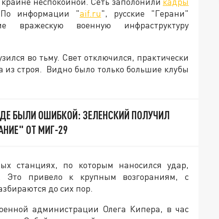
 крайне неспокойной. Сеть заполонили
кадры
 По информации "
aif.ru
", русские "Герани"
ие вражескую военную инфраструктуру
узился во тьму. Свет отключился, практически
а из строя. Видно было только большие клубы
ЯДЕ БЫЛИ ОШИБКОЙ: ЗЕЛЕНСКИЙ ПОЛУЧИЛ
АНИЕ" ОТ МИГ-29
ных станциях, по которым наносился удар,
. Это привело к крупным возгораниям, с
збираются до сих пор.
военной администрации Олега Кипера, в час