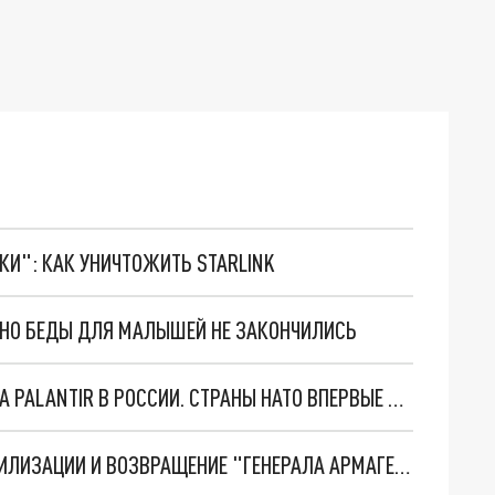
ТКИ": КАК УНИЧТОЖИТЬ STARLINK
. НО БЕДЫ ДЛЯ МАЛЫШЕЙ НЕ ЗАКОНЧИЛИСЬ
"ОЧЕНЬ ПЛОХИЕ НОВОСТИ": БОЛЬШАЯ ОШИБКА PALANTIR В РОССИИ. СТРАНЫ НАТО ВПЕРВЫЕ ЗА СВО ОСТАНОВИЛИ ПОСТАВКИ ОРУЖИЯ. ВСУ ТЕРЯЮТ ПРИГРАНИЧЬЕ?
ТРИ ГЛАВНЫХ ИНСАЙДА ОБ СВО. ОТМЕНА МОБИЛИЗАЦИИ И ВОЗВРАЩЕНИЕ "ГЕНЕРАЛА АРМАГЕДДОНА"? ОТЛИЧНЫЕ НОВОСТИ, КОТОРЫЕ ЖДАЛИ ВСЕ