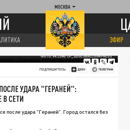
МОСКВА
ИЙ
Ц
АЛИТИКА
ЭФИР
ФОТО: VK.COM/ CP_32/GLOBALLOOKPRESS
ПОДПИШИТЕСЬ:
ПОСЛЕ УДАРА "ГЕРАНЕЙ":
 В СЕТИ
е после удара "Гераней". Город остался без