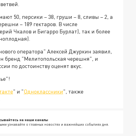
 ветвей.
ают 50, персики – 38, груши – 8, сливы – 2, а
решни – 189 гектаров. В числе
рий Чкалов и Бигарро Бурлат), так и более
ноплодная).
нового оператора" Алексей Джуркин заявил,
ен бренд "Мелитопольская черешня", и
сии по достоинству оценят вкус.
ье"!
такте
" и "
Одноклассники
", также
.
сывайтесь на наши каналы
ыми узнавайте о главных новостях и важнейших событиях дня.