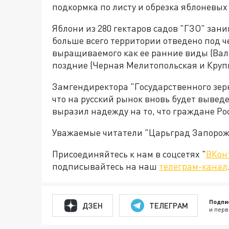
подкормка по листу и обрезка яблоневых
Яблони из 280 гектаров садов "ГЗО" заним
больше всего территории отведено под че
выращиваемого как ее ранние виды (Вале
поздние (Черная Мелитопольская и Круп
Замгендиректора "Государственного зер
что на русский рынок вновь будет вывед
выразил надежду на то, что граждане Рос
Уважаемые читатели "Царьград Запорож
Присоединяйтесь к нам в соцсетях "
ВКон
подписывайтесь на наш
телеграм-канал
Подпи
ДЗЕН
ТЕЛЕГРАМ
и перв