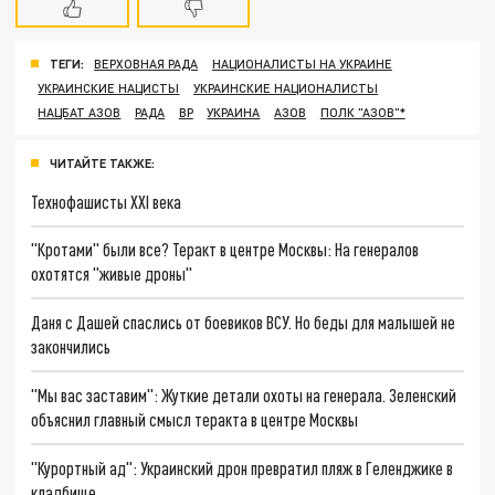
ТЕГИ:
ВЕРХОВНАЯ РАДА
НАЦИОНАЛИСТЫ НА УКРАИНЕ
УКРАИНСКИЕ НАЦИСТЫ
УКРАИНСКИЕ НАЦИОНАЛИСТЫ
НАЦБАТ АЗОВ
РАДА
ВР
УКРАИНА
АЗОВ
ПОЛК "АЗОВ"*
ЧИТАЙТЕ ТАКЖЕ:
Технофашисты XXI века
"Кротами" были все? Теракт в центре Москвы: На генералов
охотятся "живые дроны"
Даня с Дашей спаслись от боевиков ВСУ. Но беды для малышей не
закончились
"Мы вас заставим": Жуткие детали охоты на генерала. Зеленский
объяснил главный смысл теракта в центре Москвы
"Курортный ад": Украинский дрон превратил пляж в Геленджике в
кладбище