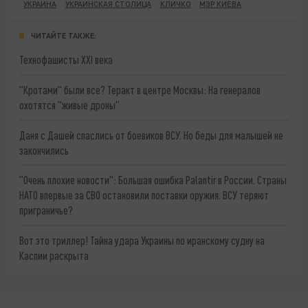
УКРАИНА
УКРАИНСКАЯ СТОЛИЦА
КЛИЧКО
МЭР КИЕВА
ЧИТАЙТЕ ТАКЖЕ:
Технофашисты XXI века
"Кротами" были все? Теракт в центре Москвы: На генералов
охотятся "живые дроны"
Даня с Дашей спаслись от боевиков ВСУ. Но беды для малышей не
закончились
"Очень плохие новости": Большая ошибка Palantir в России. Страны
НАТО впервые за СВО остановили поставки оружия. ВСУ теряют
приграничье?
Вот это триллер! Тайна удара Украины по иранскому судну на
Каспии раскрыта