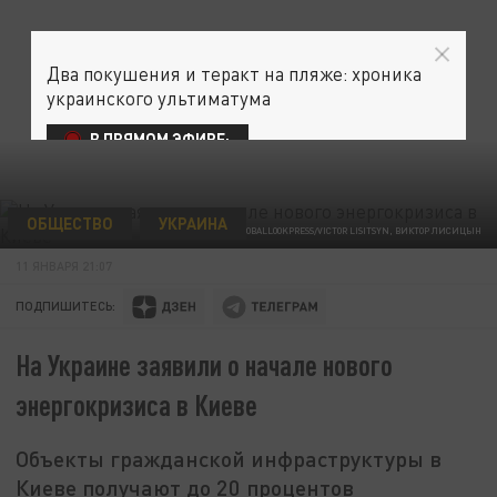
Два покушения и теракт на пляже: хроника
украинского ультиматума
В ПРЯМОМ ЭФИРЕ:
ОБЩЕСТВО
УКРАИНА
/GLOBALLOOKPRESS/VICTOR LISITSYN, ВИКТОР ЛИСИЦЫН
11 ЯНВАРЯ 21:07
ПОДПИШИТЕСЬ:
На Украине заявили о начале нового
энергокризиса в Киеве
Объекты гражданской инфраструктуры в
Киеве получают до 20 процентов