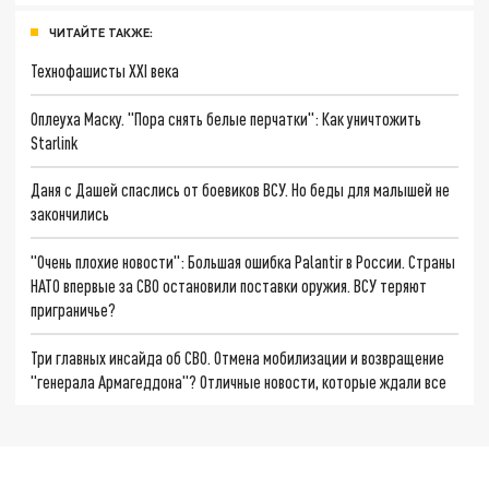
ЧИТАЙТЕ ТАКЖЕ:
Технофашисты XXI века
Оплеуха Маску. "Пора снять белые перчатки": Как уничтожить
Starlink
Даня с Дашей спаслись от боевиков ВСУ. Но беды для малышей не
закончились
"Очень плохие новости": Большая ошибка Palantir в России. Страны
НАТО впервые за СВО остановили поставки оружия. ВСУ теряют
приграничье?
Три главных инсайда об СВО. Отмена мобилизации и возвращение
"генерала Армагеддона"? Отличные новости, которые ждали все