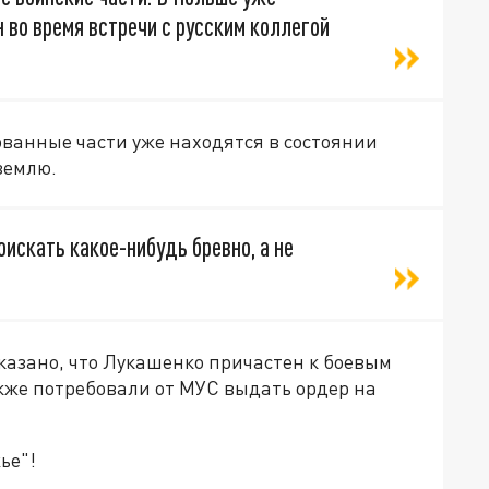
 во время встречи с русским коллегой
ованные части уже находятся в состоянии
землю.
оискать какое-нибудь бревно, а не
казано, что Лукашенко причастен к боевым
кже потребовали от МУС выдать ордер на
ье"!