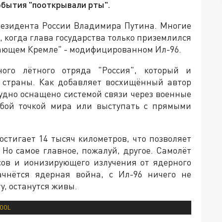
события "пооткрывали рты".
резидента России Владимира Путина. Многие
 когда глава государства только приземлился
етающем Кремле" - модифицированном Ил-96.
ого лётного отряда "Россия", который и
ц страны. Как добавляет восхищённый автор
судно оснащено системой связи через военные
юбой точкой мира или выступать с прямыми
остигает 14 тысяч километров, что позволяет
 Но самое главное, пожалуй, другое. Самолёт
ов и ионизирующего излучения от ядерного
ачнётся ядерная война, с Ил-96 ничего не
у, останутся живы.
POOL