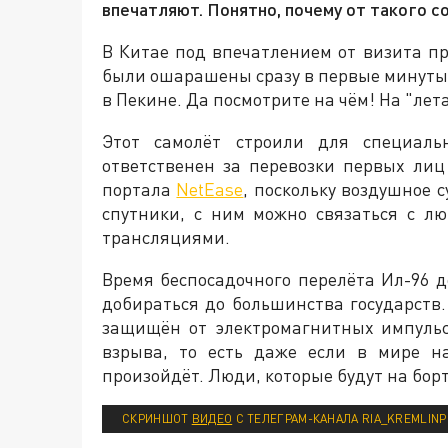
впечатляют. Понятно, почему от такого 
В Китае под впечатлением от визита п
были ошарашены сразу в первые минуты,
в Пекине. Да посмотрите на чём! На "л
Этот самолёт строили для специальн
ответственен за перевозки первых ли
портала
NetEase
, поскольку воздушное 
спутники, с ним можно связаться с л
трансляциями.
Время беспосадочного перелёта Ил-96 д
добираться до большинства государств.
защищён от электромагнитных импульс
взрыва, то есть даже если в мире н
произойдёт. Люди, которые будут на борт
СКРИНШОТ
ВИДЕО
С ТЕЛЕГРАМ-КАНАЛА RIA_KREMLIN