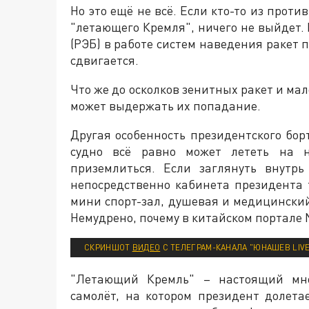
Но это ещё не всё. Если кто-то из проти
"летающего Кремля", ничего не выйдет.
(РЭБ) в работе систем наведения ракет 
сдвигается.
Что же до осколков зенитных ракет и м
может выдержать их попадание.
Другая особенность президентского борт
судно всё равно может лететь на н
приземлиться. Если заглянуть внутр
непосредственно кабинета президента т
мини спорт-зал, душевая и медицинский
Немудрено, почему в китайском портале 
СКРИНШОТ
ВИДЕО
С ТЕЛЕГРАМ-КАНАЛА "ЮНАШЕВ LIVE
"Летающий Кремль" – настоящий мно
самолёт, на котором президент долета