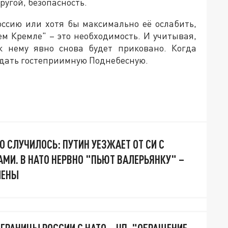
другой, безопасность.
оссию или хотя бы максимально её ослабить,
м Кремле" – это необходимость. И учитывая,
к нему явно снова будет приковано. Когда
дать гостеприимную Поднебесную.
О СЛУЧИЛОСЬ: ПУТИН УЕЗЖАЕТ ОТ СИ С
МИ. В НАТО НЕРВНО "ПЬЮТ ВАЛЕРЬЯНКУ" –
ЛЕНЫ
 ГРАНИЦЫ РОССИИ С НАТО – ЧП. "ОБРАЩЕНИЕ