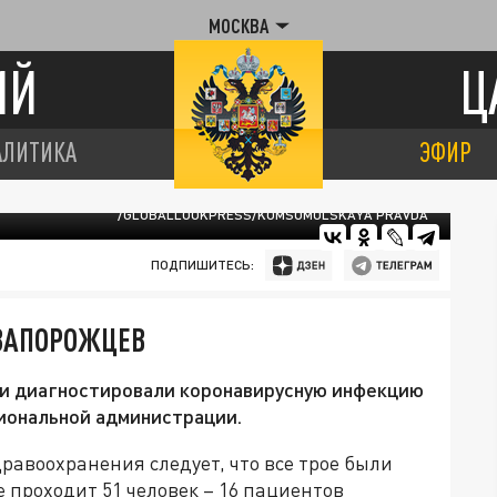
МОСКВА
ИЙ
Ц
АЛИТИКА
ЭФИР
/GLOBALLOOKPRESS/KOMSOMOLSKAYA PRAVDA
ПОДПИШИТЕСЬ:
 ЗАПОРОЖЦЕВ
ти диагностировали коронавирусную инфекцию
иональной администрации.
равоохранения следует, что все трое были
 проходит 51 человек – 16 пациентов