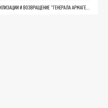
ТРИ ГЛАВНЫХ ИНСАЙДА ОБ СВО. ОТМЕНА МОБИЛИЗАЦИИ И ВОЗВРАЩЕНИЕ "ГЕНЕРАЛА АРМАГЕДДОНА"? ОТЛИЧНЫЕ НОВОСТИ, КОТОРЫЕ ЖДАЛИ ВСЕ