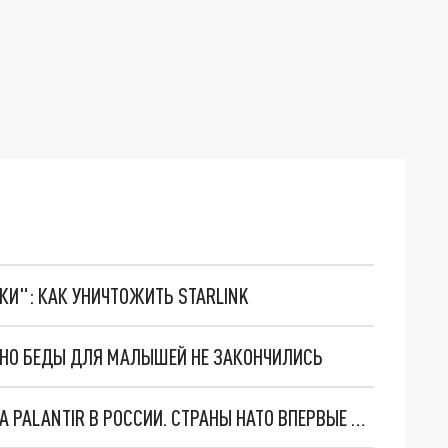
ТКИ": КАК УНИЧТОЖИТЬ STARLINK
. НО БЕДЫ ДЛЯ МАЛЫШЕЙ НЕ ЗАКОНЧИЛИСЬ
"ОЧЕНЬ ПЛОХИЕ НОВОСТИ": БОЛЬШАЯ ОШИБКА PALANTIR В РОССИИ. СТРАНЫ НАТО ВПЕРВЫЕ ЗА СВО ОСТАНОВИЛИ ПОСТАВКИ ОРУЖИЯ. ВСУ ТЕРЯЮТ ПРИГРАНИЧЬЕ?