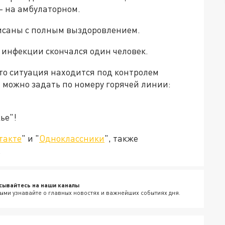
– на амбулаторном.
исаны с полным выздоровлением.
 инфекции скончался один человек.
то ситуация находится под контролем
 можно задать по номеру горячей линии:
ье"!
такте
" и "
Одноклассники
", также
.
сывайтесь на наши каналы
ыми узнавайте о главных новостях и важнейших событиях дня.