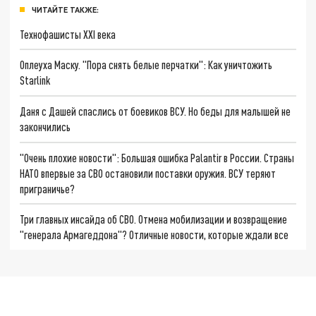
ЧИТАЙТЕ ТАКЖЕ:
Технофашисты XXI века
Оплеуха Маску. "Пора снять белые перчатки": Как уничтожить
Starlink
Даня с Дашей спаслись от боевиков ВСУ. Но беды для малышей не
закончились
"Очень плохие новости": Большая ошибка Palantir в России. Страны
НАТО впервые за СВО остановили поставки оружия. ВСУ теряют
приграничье?
Три главных инсайда об СВО. Отмена мобилизации и возвращение
"генерала Армагеддона"? Отличные новости, которые ждали все