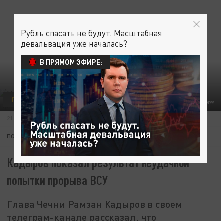
Рубль спасать не будут. Масштабная
девальвация уже началась?
В ПРЯМОМ ЭФИРЕ:
ПОЛИТИКА
УКРАИНА
KADYROV_95/TELEGRAM/GLOBALLOOKPRESS
21 ОКТЯБРЯ 11:52
ПОДПИШИТЕСЬ:
Кадыров показал результат неудачной
попытки прорыва ВСУ
Глава Чечни Рамзан Кадыров в своем
телеграм-канале рассказал, что