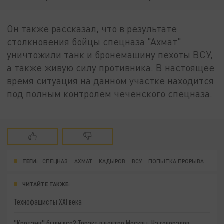
Он также рассказал, что в результате
столкновения бойцы спецназа "Ахмат"
уничтожили танк и бронемашину пехоты ВСУ,
а также живую силу противника. В настоящее
время ситуация на данном участке находится
под полным контролем чеченского спецназа.
ТЕГИ:
СПЕЦНАЗ
АХМАТ
КАДЫРОВ
ВСУ
ПОПЫТКА ПРОРЫВА
ЧИТАЙТЕ ТАКЖЕ:
Технофашисты XXI века
"Кротами" были все? Теракт в центре Москвы: На генералов