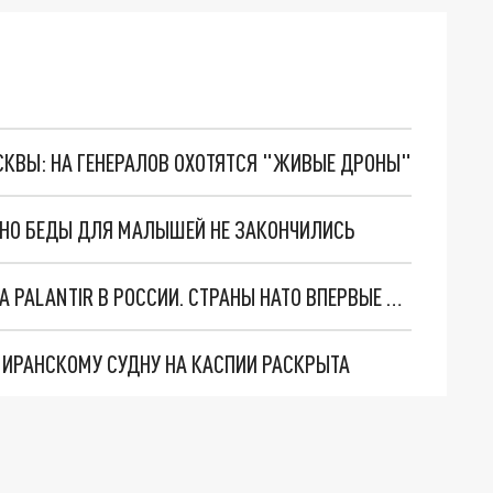
ОСКВЫ: НА ГЕНЕРАЛОВ ОХОТЯТСЯ "ЖИВЫЕ ДРОНЫ"
. НО БЕДЫ ДЛЯ МАЛЫШЕЙ НЕ ЗАКОНЧИЛИСЬ
"ОЧЕНЬ ПЛОХИЕ НОВОСТИ": БОЛЬШАЯ ОШИБКА PALANTIR В РОССИИ. СТРАНЫ НАТО ВПЕРВЫЕ ЗА СВО ОСТАНОВИЛИ ПОСТАВКИ ОРУЖИЯ. ВСУ ТЕРЯЮТ ПРИГРАНИЧЬЕ?
О ИРАНСКОМУ СУДНУ НА КАСПИИ РАСКРЫТА