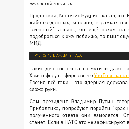
литовский министр.
Продолжая, Кестутис Будрис сказал, что 
либо созданных, конечно, в рамках про
"сильный" альянс, он ещё похож на 
подобраться к ежу поближе, то вмиг ощу
МИД.
ФОТО: КОЛЛАЖ ЦАРЬГРАДА
Такие дерзкие слова возмутили даже с
Христофору в эфире своего
YouTube-кана
Россия всё-таки - это ядерная держава.
сложа руки.
Сам президент Владимир Путин говор
Прибалтика, попробуют перейти "красн
полученного ответа они взмолятся. О
станет. Если в НАТО это не зафиксируют в