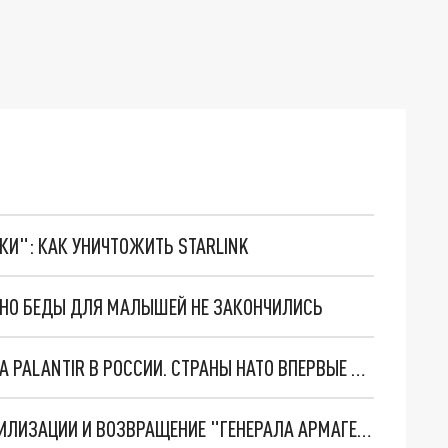
ТКИ": КАК УНИЧТОЖИТЬ STARLINK
. НО БЕДЫ ДЛЯ МАЛЫШЕЙ НЕ ЗАКОНЧИЛИСЬ
"ОЧЕНЬ ПЛОХИЕ НОВОСТИ": БОЛЬШАЯ ОШИБКА PALANTIR В РОССИИ. СТРАНЫ НАТО ВПЕРВЫЕ ЗА СВО ОСТАНОВИЛИ ПОСТАВКИ ОРУЖИЯ. ВСУ ТЕРЯЮТ ПРИГРАНИЧЬЕ?
ТРИ ГЛАВНЫХ ИНСАЙДА ОБ СВО. ОТМЕНА МОБИЛИЗАЦИИ И ВОЗВРАЩЕНИЕ "ГЕНЕРАЛА АРМАГЕДДОНА"? ОТЛИЧНЫЕ НОВОСТИ, КОТОРЫЕ ЖДАЛИ ВСЕ