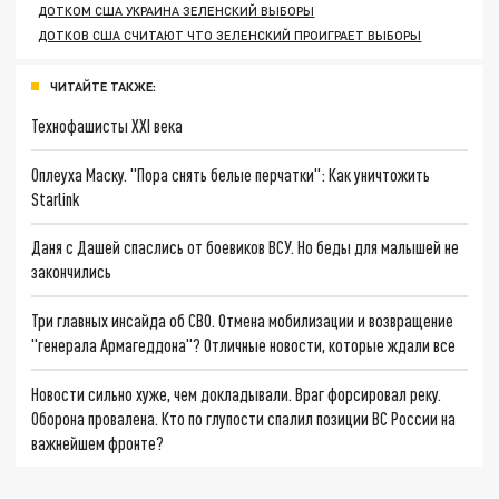
ДОТКОМ США УКРАИНА ЗЕЛЕНСКИЙ ВЫБОРЫ
ДОТКОВ США СЧИТАЮТ ЧТО ЗЕЛЕНСКИЙ ПРОИГРАЕТ ВЫБОРЫ
ЧИТАЙТЕ ТАКЖЕ:
Технофашисты XXI века
Оплеуха Маску. "Пора снять белые перчатки": Как уничтожить
Starlink
Даня с Дашей спаслись от боевиков ВСУ. Но беды для малышей не
закончились
Три главных инсайда об СВО. Отмена мобилизации и возвращение
"генерала Армагеддона"? Отличные новости, которые ждали все
Новости сильно хуже, чем докладывали. Враг форсировал реку.
Оборона провалена. Кто по глупости спалил позиции ВС России на
важнейшем фронте?