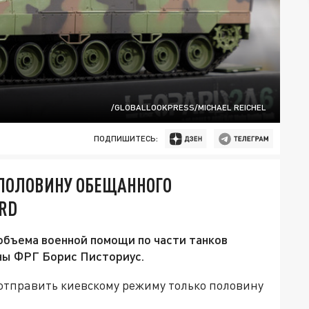
/GLOBALLOOKPRESS/MICHAEL REICHEL
ПОДПИШИТЕСЬ:
 ПОЛОВИНУ ОБЕЩАННОГО
ARD
 объема военной помощи по части танков
оны ФРГ Борис Писториус.
 отправить киевскому режиму только половину