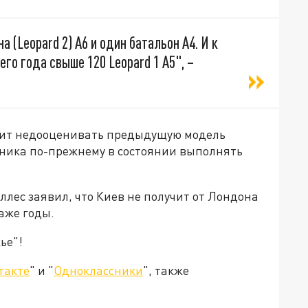
 (Leopard 2) A6 и один батальон A4. И к
го года свыше 120 Leopard 1 A5", –
тоит недооценивать предыдущую модель
техника по-прежнему в состоянии выполнять
лес заявил, что Киев не получит от Лондона
аже годы.
ье"!
такте
" и "
Одноклассники
", также
.