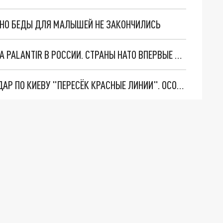
. НО БЕДЫ ДЛЯ МАЛЫШЕЙ НЕ ЗАКОНЧИЛИСЬ
"ОЧЕНЬ ПЛОХИЕ НОВОСТИ": БОЛЬШАЯ ОШИБКА PALANTIR В РОССИИ. СТРАНЫ НАТО ВПЕРВЫЕ ЗА СВО ОСТАНОВИЛИ ПОСТАВКИ ОРУЖИЯ. ВСУ ТЕРЯЮТ ПРИГРАНИЧЬЕ?
"ТЕРПЕНИЕ ПУТИНА ЛОПНУЛО". РЕКОРДНЫЙ УДАР ПО КИЕВУ "ПЕРЕСЁК КРАСНЫЕ ЛИНИИ". ОСОБЫЕ СПЕЦЫ КНДР НА ЛБС? ТАЙНЫЕ ПЕРЕГОВОРЫ ЕВРОПЫ И МОСКВЫ