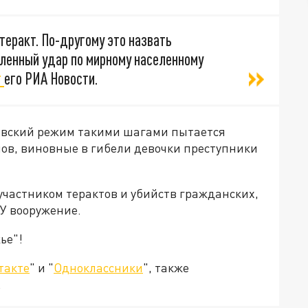
теракт. По-другому это назвать
ленный удар по мирному населенному
т
его РИА Новости.
евский режим такими шагами пытается
слов, виновные в гибели девочки преступники
.
участником терактов и убийств гражданских,
У вооружение.
ье"!
такте
" и "
Одноклассники
", также
.