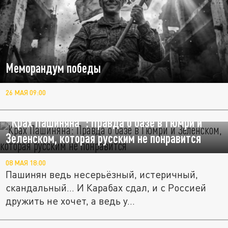
Меморандум победы
26 МАЯ 09:00
"Крах Пашиняна": Правда о базе в Гюмри и
Зеленском, которая русским не понравится
08 МАЯ 18:00
Пашинян ведь несерьёзный, истеричный,
скандальный... И Карабах сдал, и с Россией
дружить не хочет, а ведь у...